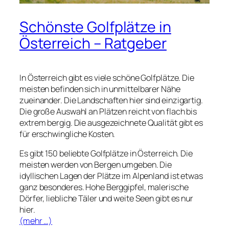
Schönste Golfplätze in
Österreich – Ratgeber
In Österreich gibt es viele schöne Golfplätze. Die
meisten befinden sich in unmittelbarer Nähe
zueinander. Die Landschaften hier sind einzigartig.
Die große Auswahl an Plätzen reicht von flach bis
extrem bergig. Die ausgezeichnete Qualität gibt es
für erschwingliche Kosten.
Es gibt 150 beliebte Golfplätze in Österreich. Die
meisten werden von Bergen umgeben. Die
idyllischen Lagen der Plätze im Alpenland ist etwas
ganz besonderes. Hohe Berggipfel, malerische
Dörfer, liebliche Täler und weite Seen gibt es nur
hier.
(mehr …)