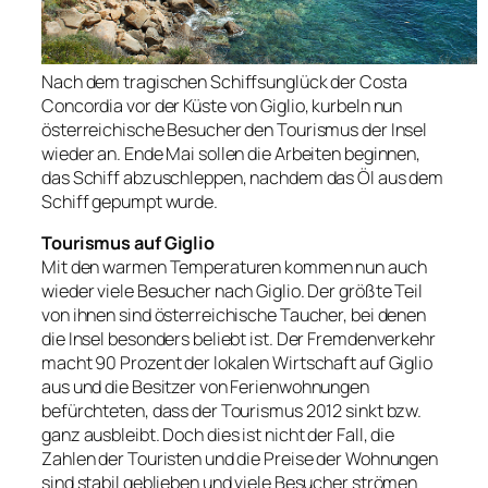
Nach dem tragischen Schiffsunglück der Costa
Concordia vor der Küste von Giglio, kurbeln nun
österreichische Besucher den Tourismus der Insel
wieder an. Ende Mai sollen die Arbeiten beginnen,
das Schiff abzuschleppen, nachdem das Öl aus dem
Schiff gepumpt wurde.
Tourismus auf Giglio
Mit den warmen Temperaturen kommen nun auch
wieder viele Besucher nach Giglio. Der größte Teil
von ihnen sind österreichische Taucher, bei denen
die Insel besonders beliebt ist. Der Fremdenverkehr
macht 90 Prozent der lokalen Wirtschaft auf Giglio
aus und die Besitzer von Ferienwohnungen
befürchteten, dass der Tourismus 2012 sinkt bzw.
ganz ausbleibt. Doch dies ist nicht der Fall, die
Zahlen der Touristen und die Preise der Wohnungen
sind stabil geblieben und viele Besucher strömen