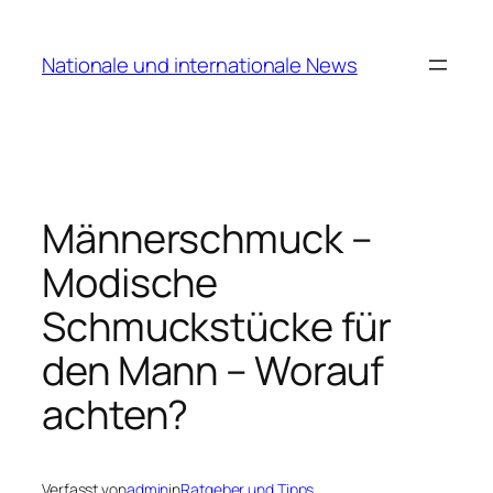
Zum
Inhalt
Nationale und internationale News
springen
Männerschmuck –
Modische
Schmuckstücke für
den Mann – Worauf
achten?
Verfasst von
admin
in
Ratgeber und Tipps