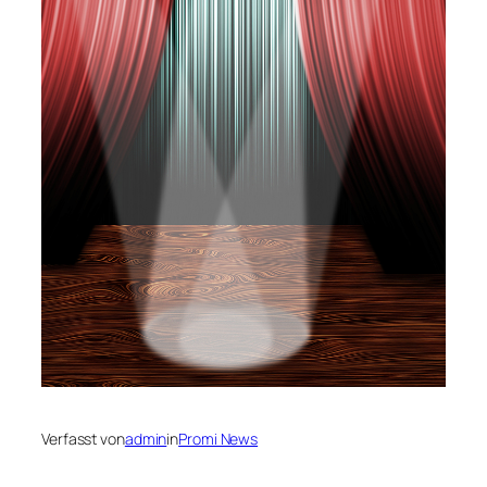
Verfasst von
admin
in
Promi News