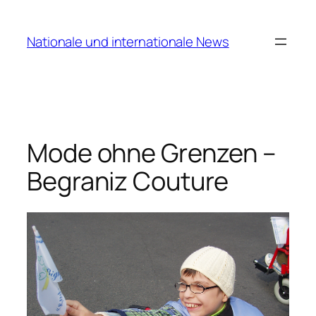
Zum
Inhalt
Nationale und internationale News
springen
Mode ohne Grenzen –
Begraniz Couture