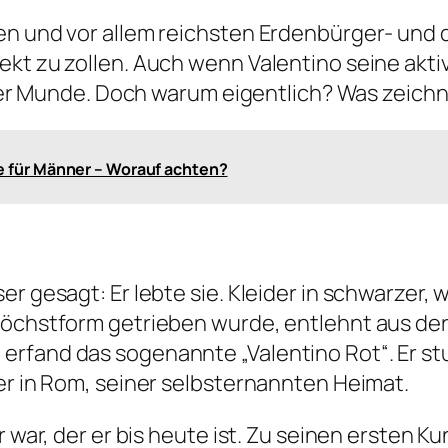
en und vor allem reichsten Erdenbürger- und d
ekt zu zollen. Auch wenn Valentino seine akti
aller Munde. Doch warum eigentlich? Was zeich
e für Männer – Worauf achten?
r gesagt: Er lebte sie. Kleider in schwarzer, 
Höchstform getrieben wurde, entlehnt aus der 
rfand das sogenannte „Valentino Rot“. Er stu
er in Rom, seiner selbsternannten Heimat.
er war, der er bis heute ist. Zu seinen erste