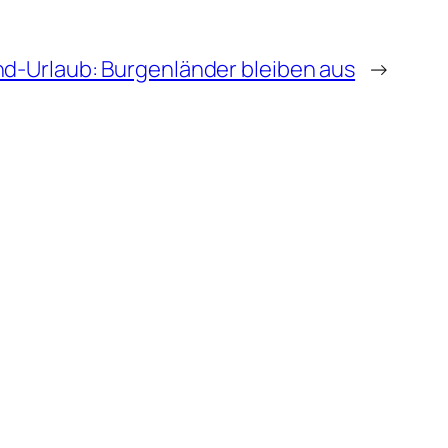
d-Urlaub: Burgenländer bleiben aus
→