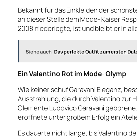
Bekannt für das Einkleiden der schönst
an dieser Stelle dem Mode- Kaiser Resp
2008 niederlegte, ist und bleibt er in 
Siehe auch
Das perfekte Outfit zum ersten Dat
Ein Valentino Rot im Mode- Olymp
Wie keiner schuf Garavani Eleganz, besse
Ausstrahlung, die durch Valentino zur 
Clemente Ludovico Garavani geborene, e
eröffnete unter großem Erfolg ein Ateli
Es dauerte nicht lange, bis Valentino d