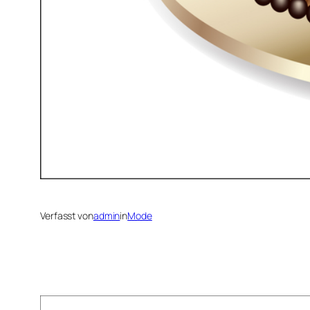
Verfasst von
admin
in
Mode