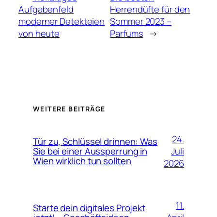
Aufgabenfeld
Herrendüfte für den
moderner Detekteien
Sommer 2023 –
von heute
Parfums
→
WEITERE BEITRÄGE
24.
Tür zu, Schlüssel drinnen: Was
Juli
Sie bei einer Aussperrung in
Wien wirklich tun sollten
2026
11.
Starte dein digitales Projekt