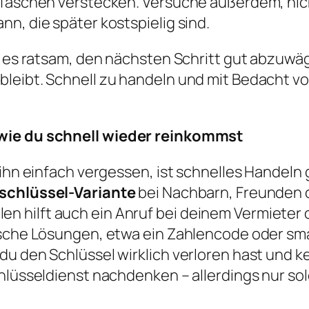
 Taschen verstecken. Versuche außerdem, nich
n, die später kostspielig sind.
st es ratsam, den nächsten Schritt gut abzuw
leibt. Schnell zu handeln und mit Bedacht vor
 wie du schnell wieder reinkommst
 ihn einfach vergessen, ist schnelles Handeln 
schlüssel-Variante
bei Nachbarn, Freunden od
ällen hilft auch ein Anruf bei deinem Vermieter
ische Lösungen, etwa ein Zahlencode oder sma
du den Schlüssel wirklich verloren hast und k
chlüsseldienst nachdenken – allerdings nur so