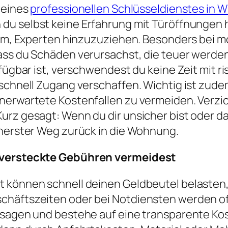
 eines
professionellen Schlüsseldienstes in Wi
u selbst keine Erfahrung mit Türöffnungen has
atsam, Experten hinzuzuziehen. Besonders bei
ass du Schäden verursachst, die teuer werde
erfügbar ist, verschwendest du keine Zeit mit
 schnell Zugang verschaffen. Wichtig ist zude
nerwartete Kostenfallen zu vermeiden. Verzich
urz gesagt: Wenn du dir unsicher bist oder da
cherster Weg zurück in die Wohnung.
u versteckte Gebühren vermeidest
t können schnell deinen Geldbeutel belasten
schäftszeiten oder bei Notdiensten werden o
ansagen und bestehe auf eine transparente K