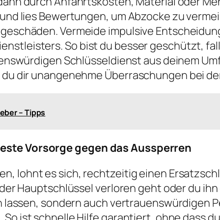
 dann durch Anfahrtskosten, Material oder Me
te und lies Bewertungen, um Abzocke zu verme
olgeschäden. Vermeide impulsive Entscheidung
stleisters. So bist du besser geschützt, fall
rauenswürdigen Schlüsseldienst aus deinem Um
st du dir unangenehme Überraschungen bei d
eber – Tipps
beste Vorsorge gegen das Aussperren
 lohnt es sich, rechtzeitig einen Ersatzschlü
 der Hauptschlüssel verloren geht oder du ihn 
gen lassen, sondern auch vertrauenswürdigen 
So ist schnelle Hilfe garantiert, ohne dass d