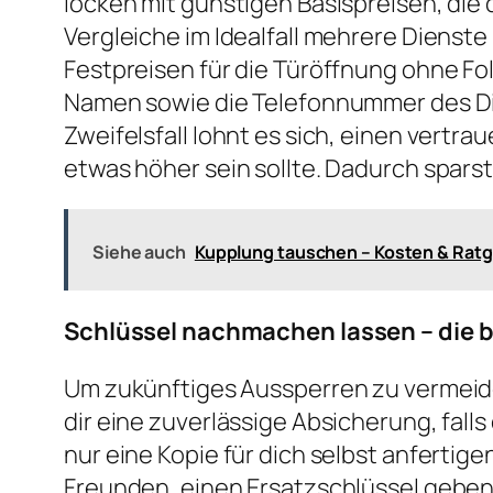
locken mit günstigen Basispreisen, die
Vergleiche im Idealfall mehrere Diens
Festpreisen für die Türöffnung ohne F
Namen sowie die Telefonnummer des Dien
Zweifelsfall lohnt es sich, einen vert
etwas höher sein sollte. Dadurch spar
Siehe auch
Kupplung tauschen – Kosten & Ratg
Schlüssel nachmachen lassen – die 
Um zukünftiges Aussperren zu vermeiden,
dir eine zuverlässige Absicherung, falls
nur eine Kopie für dich selbst anferti
Freunden, einen Ersatzschlüssel geben. 