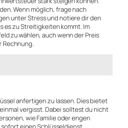
hrwertsteuer stark steigen können.
iden. Wenn möglich, frage nach
en unter Stress und notiere dir den
s es zu Streitigkeiten kommt. Im
feld zu wählen, auch wenn der Preis
er Rechnung.
ssel anfertigen zu lassen. Dies bietet
einmal vergisst. Dabei solltest du nicht
Personen, wie Familie oder engen
u sofort einen Schlüsseldienst