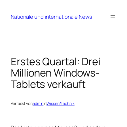
Zum
Inhalt
Nationale und internationale News
springen
Erstes Quartal: Drei
Millionen Windows-
Tablets verkauft
Verfasst von
admin
in
Wissen/Technik