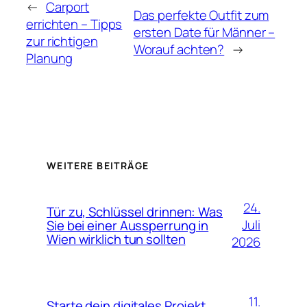
←
Carport
Das perfekte Outfit zum
errichten – Tipps
ersten Date für Männer –
zur richtigen
Worauf achten?
→
Planung
WEITERE BEITRÄGE
24.
Tür zu, Schlüssel drinnen: Was
Juli
Sie bei einer Aussperrung in
Wien wirklich tun sollten
2026
11.
Starte dein digitales Projekt